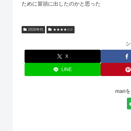
ために冒頭に出したのかと思った
2020年代
★★★★✩✩
シ
X
LINE
mar