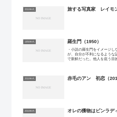
旅する写真家 レイモン
2010年代
羅生門（1950）
1950年代
・小説の羅生門をイメージし
が、自分が不利になるような
で新鮮だった。他人を庇う目的
赤毛のアン 初恋（201
2010年代
オレの獲物はビンラディ
2010年代