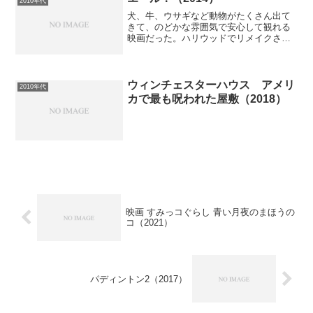
2010年代
犬、牛、ウサギなど動物がたくさん出て
きて、のどかな雰囲気で安心して観れる
映画だった。ハリウッドでリメイクされ
た『コーダ あいのうた』（2021）は映画
の緊張感を高めるために諸々変更されて
いてが、自分はオリジナルの方が好み。
フランスの歌は歌詞...
ウィンチェスターハウス アメリ
2010年代
カで最も呪われた屋敷（2018）
映画 すみっコぐらし 青い月夜のまほうの
コ（2021）
パディントン2（2017）