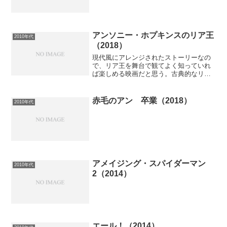
アンソニー・ホプキンスのリア王
2010年代
（2018）
現代風にアレンジされたストーリーなの
で、リア王を舞台で観てよく知っていれ
ば楽しめる映画だと思う。古典的なリア
王も観たいと思ったけど、リア王の映画
はほとんどなさそうで残念。ストーリー
21世紀の超軍備化が進んだロンドン。主
赤毛のアン 卒業（2018）
2010年代
権者のリア王は、退位に...
アメイジング・スパイダーマン
2010年代
2（2014）
エール！（2014）