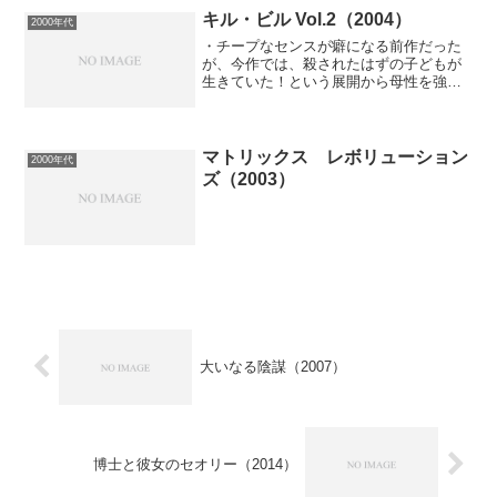
キル・ビル Vol.2（2004）
2000年代
・チープなセンスが癖になる前作だった
が、今作では、殺されたはずの子どもが
生きていた！という展開から母性を強調
し始めて急にマジメになった感じがして
あまりノレなかった。ブライドが結婚し
ようとした旦那にはおなかの子がビルの
子だということは隠してい...
マトリックス レボリューション
2000年代
ズ（2003）
大いなる陰謀（2007）
博士と彼女のセオリー（2014）