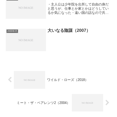
・主人公は少年院を出所して自由の身だ
と思うが、仕事とか家とかはどうしてい
るか気になった・遠い国の話なので共感
できるところは少ないだろうと観始めた
けど、家を訪ねるシーンや線路を歩くシ
ーンなど、戦後直後の日本映画になぜか
似ている気がして、徐々に...
大いなる陰謀（2007）
2000年代
ワイルド・ローズ（2018）
ミート・ザ・ペアレンツ2（2004）