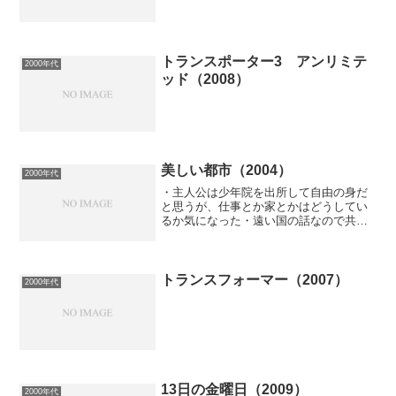
トランスポーター3 アンリミテ
2000年代
ッド（2008）
美しい都市（2004）
2000年代
・主人公は少年院を出所して自由の身だ
と思うが、仕事とか家とかはどうしてい
るか気になった・遠い国の話なので共感
できるところは少ないだろうと観始めた
けど、家を訪ねるシーンや線路を歩くシ
ーンなど、戦後直後の日本映画になぜか
似ている気がして、徐々に...
トランスフォーマー（2007）
2000年代
13日の金曜日（2009）
2000年代