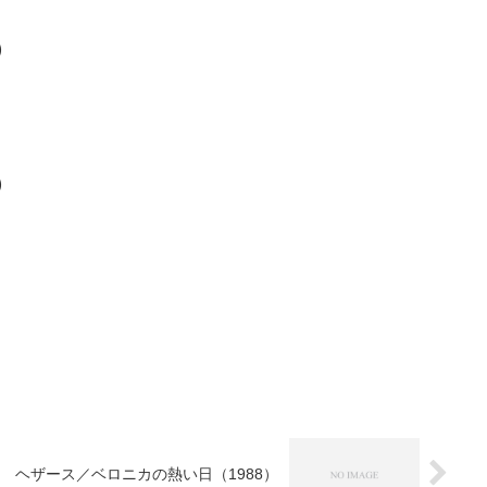
）
）
ヘザース／ベロニカの熱い日（1988）